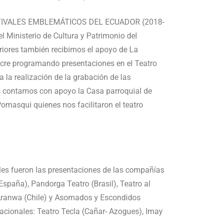
ESTIVALES EMBLEMÁTICOS DEL ECUADOR (2018-
el Ministerio de Cultura y Patrimonio del
iores también recibimos el apoyo de La
cre programando presentaciones en el Teatro
 la realización de la grabación de las
s contamos con apoyo la Casa parroquial de
omasqui quienes nos facilitaron el teatro
EGO Y LOS GATOS DEL CALLEJÓN - Quito
ales fueron las presentaciones de las compañías
(España), Pandorga Teatro (Brasil), Teatro al
Aranwa (Chile) y Asomados y Escondidos
cionales: Teatro Tecla (Cañar- Azogues), Imay