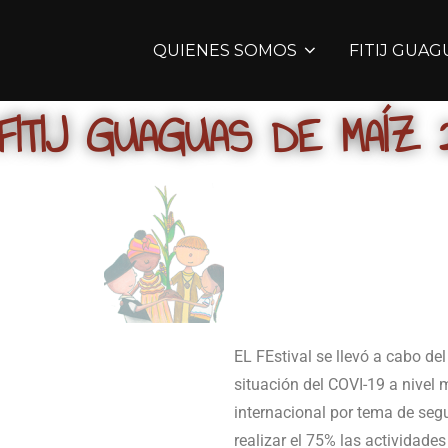
QUIENES SOMOS
FITIJ GUAG
 FITIJ GUAGUAS DE MAÍZ 
EL FEstival se llevó a cabo del
situación del COVI-19 a nivel m
internacional por tema de segu
realizar el 75% las actividade