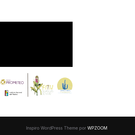
Inspiro WordPress Theme por
WPZOOM