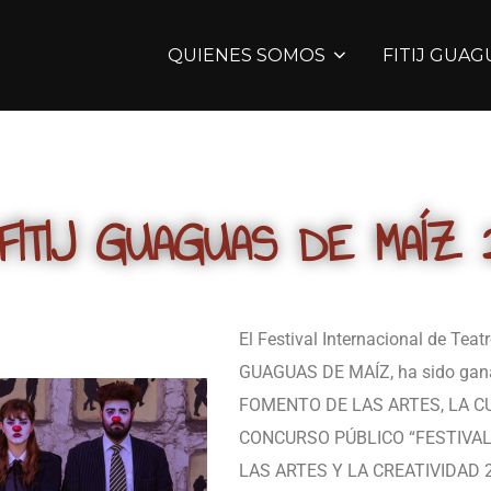
QUIENES SOMOS
FITIJ GUAG
 FITIJ GUAGUAS DE MAÍZ
El Festival Internacional de Teat
GUAGUAS DE MAÍZ, ha sido gan
FOMENTO DE LAS ARTES, LA C
CONCURSO PÚBLICO “FESTIVAL
LAS ARTES Y LA CREATIVIDAD 20